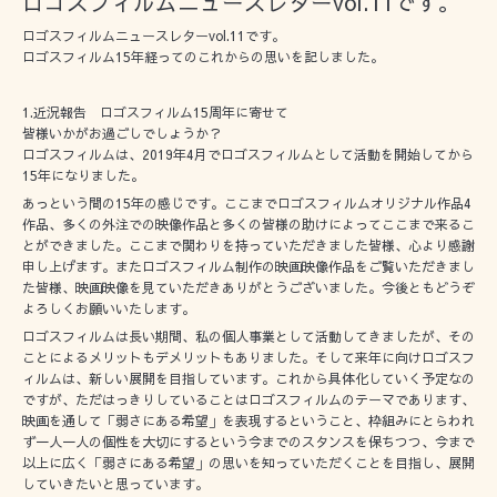
ロゴスフィルムニュースレターvol.11です。
ロゴスフィルムニュースレターvol.11です。
ロゴスフィルム15年経ってのこれからの思いを記しました。
1.近況報告 ロゴスフィルム15周年に寄せて
皆様いかがお過ごしでしょうか？
ロゴスフィルムは、2019年4月でロゴスフィルムとして活動を開始してから
15年になりました。
あっという間の15年の感じです。ここまでロゴスフィルムオリジナル作品4
作品、多くの外注での映像作品と多くの皆様の助けによってここまで来るこ
とができました。ここまで関わりを持っていただきました皆様、心より感謝
申し上げます。またロゴスフィルム制作の映画映像作品をご覧いただきまし
た皆様、映画映像を見ていただきありがとうございました。今後ともどうぞ
よろしくお願いいたします。
ロゴスフィルムは長い期間、私の個人事業として活動してきましたが、その
ことによるメリットもデメリットもありました。そして来年に向けロゴスフ
ィルムは、新しい展開を目指しています。これから具体化していく予定なの
ですが、ただはっきりしていることはロゴスフィルムのテーマであります、
映画を通して「弱さにある希望」を表現するということ、枠組みにとらわれ
ず一人一人の個性を大切にするという今までのスタンスを保ちつつ、今まで
以上に広く「弱さにある希望」の思いを知っていただくことを目指し、展開
していきたいと思っています。